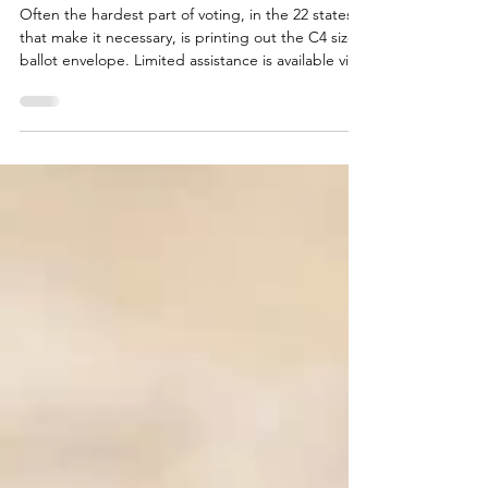
Voting in the US
Elections from
Greece
Often the hardest part of voting, in the 22 states
that make it necessary, is printing out the C4 size
ballot envelope. Limited assistance is available via
the US Embassy’s American Citizen Services unit,
which also allows voters to return their ballot in a
postage-paid envelope via the diplomatic pouch
(free but slow). Democrats Abroad Greece (a local
branch of the US Democratic Party, 2023/24 chair
Brady Kiesling) and Republicans Overseas Hellenic
Chapter (a private organiz