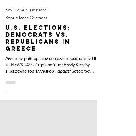
Nov 1, 2024
1 min read
Republicans Overseas
U.S. Elections:
Democrats vs.
Republicans in
Greece
Λίγο πριν μάθουμε τον επόμενο πρόεδρο των ΗΠΑ,
το NEWS 24/7 ζήτησε από τον Brady Kiesling,
επικεφαλής του ελληνικού παραρτήματος των
Δημοκρατικών, Democrats Abroad και τον
Jonathan Constantine, επικεφαλής της
οργάνωσης, Republicans Overseas* να
απαντήσουν σε ερωτήσεις για το διακύβευμα των
εκλογών, τους παράγοντες που θα τις κρίνουν και
τις επιπτώσεις που θα έχει η εκλογή του Τραμπ ή
της Χάρις. Read the article: U.S. Elections:
Democrats vs. Republicans in Greece