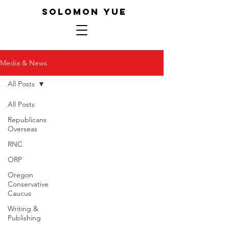
SOLOMON YUE
Media & News
All Posts
All Posts
Republicans
Overseas
RNC
ORP
Oregon
Conservative
Caucus
Writing &
Publishing